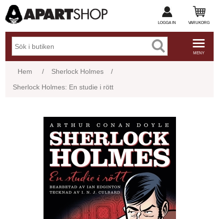
LOGGA IN
VARUKORG
MENY
Hem
/
Sherlock Holmes
/
Sherlock Holmes: En studie i rött