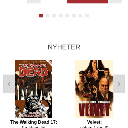
NYHETER
The Walking Dead 17:
Velvet:
Fruktans tid
volym 1 (av 3)