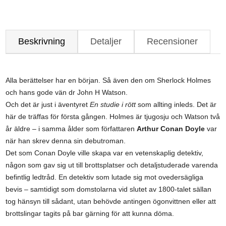
Beskrivning
Detaljer
Recensioner
Alla berättelser har en början. Så även den om Sherlock Holmes
och hans gode vän dr John H Watson.
Och det är just i äventyret
En studie i rött
som allting inleds. Det är
här de träffas för första gången. Holmes är tjugosju och Watson två
år äldre – i samma ålder som författaren
Arthur Conan Doyle
var
när han skrev denna sin debutroman.
Det som Conan Doyle ville skapa var en vetenskaplig detektiv,
någon som gav sig ut till brottsplatser och detaljstuderade varenda
befintlig ledtråd. En detektiv som lutade sig mot ovedersägliga
bevis – samtidigt som domstolarna vid slutet av 1800-talet sällan
tog hänsyn till sådant, utan behövde antingen ögonvittnen eller att
brottslingar tagits på bar gärning för att kunna döma.
– – –