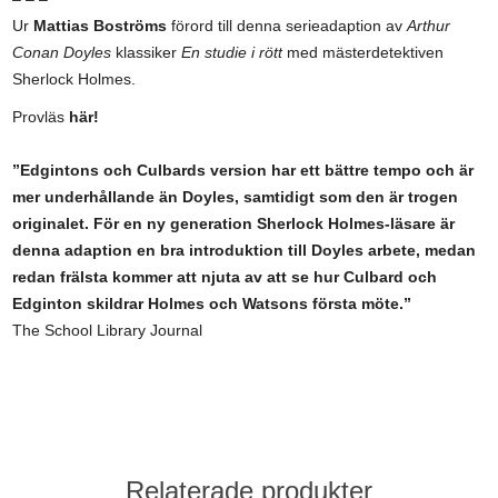
Ur
Mattias Boströms
förord till denna serieadaption av
Arthur
Conan Doyles
klassiker
En studie i rött
med mäster­detektiven
Sherlock Holmes.
Provläs
här!
”Edgintons och Culbards version har ett bättre tempo och är
mer underhållande än Doyles, samtidigt som den är trogen
originalet. För en ny generation Sherlock Holmes-läsare är
denna adaption en bra introduktion till Doyles arbete, medan
redan frälsta kommer att njuta av att se hur Culbard och
Edginton skildrar Holmes och Watsons första möte.”
The School Library Journal
Relaterade produkter